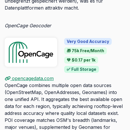
unbegrenzt gespeichert werden), was es für
Datenplattformen attraktiv macht.
OpenCage Geocoder
Very Good Accuracy
🎁 75k Free/Month
💚 $0.17 per 1k
✅ Full Storage
opencagedata.com
OpenCage combines multiple open data sources
(OpenStreetMap, OpenAddresses, Geonames) into
one unified API. It aggregates the best available open
data for each region, typically achieving rooftop-level
address accuracy where quality local datasets exist.
POI coverage matches OSM's breadth (landmarks,
major venues), supplemented by Geonames for