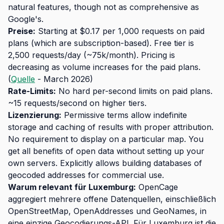
natural features, though not as comprehensive as
Google's.
Preise:
Starting at $0.17 per 1,000 requests on paid
plans (which are subscription-based). Free tier is
2,500 requests/day (~75k/month). Pricing is
decreasing as volume increases for the paid plans.
(
Quelle
- March 2026)
Rate-Limits:
No hard per-second limits on paid plans.
~15 requests/second on higher tiers.
Lizenzierung:
Permissive terms allow indefinite
storage and caching of results with proper attribution.
No requirement to display on a particular map. You
get all benefits of open data without setting up your
own servers. Explicitly allows building databases of
geocoded addresses for commercial use.
Warum relevant für Luxemburg:
OpenCage
aggregiert mehrere offene Datenquellen, einschließlich
OpenStreetMap, OpenAddresses und GeoNames, in
eine einzige Geocodierungs-API. Für Luxemburg ist die