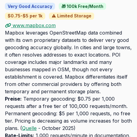
Very Good Accuracy
🎁 100k Free/Month
$0.75-$5 per 1k
⚠️ Limited Storage
www.mapbox.com
Mapbox leverages OpenStreetMap data combined
with its own proprietary datasets to deliver very good
geocoding accuracy globally. In cities and large towns,
it often resolves addresses to exact locations. POI
coverage includes major landmarks and many
businesses mapped in OSM, though not every
establishment is covered. Mapbox differentiates itself
from other commercial providers by offering both
temporary and permanent storage plans.
Preise:
Temporary geocoding: $0.75 per 1,000
requests after a free tier of 100,000 requests/month.
Permanent geocoding: $5 per 1,000 requests, no free
tier. Pricing is decreasing as volume increases for both
plans. (
Quelle
- October 2025)
Rate-Limits:
1,000 requests/minute in documentation,