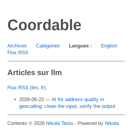
Aller
au
Coordable
contenu
principal
Archives
Catégories
Langues :
English
Flux RSS
Articles sur llm
Flux RSS (llm, fr)
2026-06-22
AI for address quality in
geocoding: clean the input, verify the output
Contents © 2026
Nikola Tesla
- Powered by
Nikola