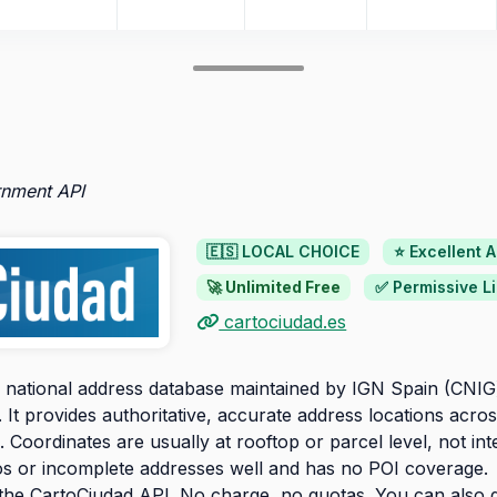
rnment API
🇪🇸 LOCAL CHOICE
⭐ Excellent 
🚀 Unlimited Free
✅ Permissive L
cartociudad.es
al national address database maintained by IGN Spain (CNIG)
. It provides authoritative, accurate address locations across
. Coordinates are usually at rooftop or parcel level, not int
typos or incomplete addresses well and has no POI coverage.
the CartoCiudad API. No charge, no quotas. You can also d