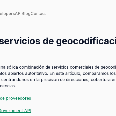
elopers
API
Blog
Contact
servicios de geocodificac
una sólida combinación de servicios comerciales de geocodi
tos abiertos autoritativo. En este artículo, comparamos lo
 centrándonos en la precisión de direcciones, cobertura e
icencias.
de proveedores
 Government API