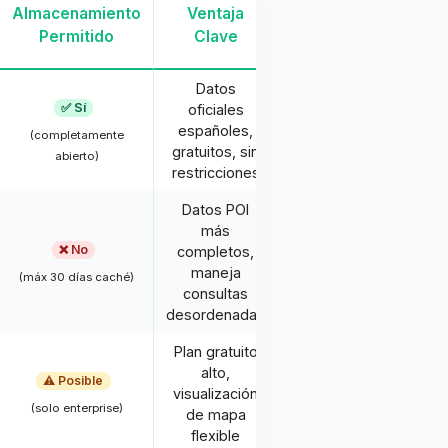
Almacenamiento
Ventaja
Permitido
Clave
Datos
✅ Sí
oficiales
españoles,
(completamente
gratuitos, sin
abierto)
restricciones
Datos POI
más
❌ No
completos,
maneja
(máx 30 días caché)
consultas
desordenadas
Plan gratuito
alto,
⚠️ Posible
visualización
(solo enterprise)
de mapa
flexible