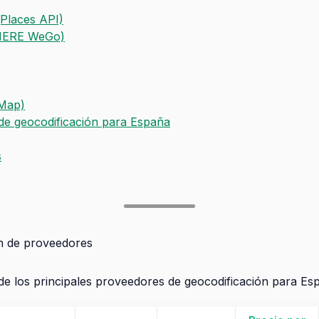
Places API)
HERE WeGo)
Map)
de geocodificación para España
s
 de proveedores
e los principales proveedores de geocodificación para Es