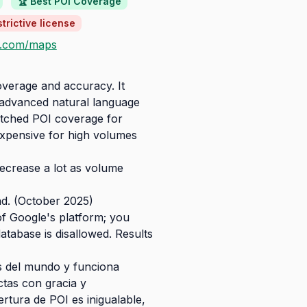
🏆 Best POI Coverage
trictive license
e.com/maps
overage and accuracy. It
 advanced natural language
atched POI coverage for
 expensive for high volumes
decrease a lot as volume
nd. (October 2025)
of Google's platform; you
tabase is disallowed. Results
s del mundo y funciona
tas con gracia y
tura de POI es inigualable,