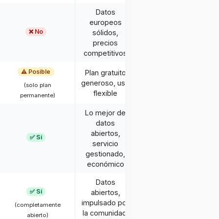
Datos
europeos
❌ No
sólidos,
precios
competitivos
⚠️ Posible
Plan gratuito
generoso, uso
(solo plan
flexible
permanente)
Lo mejor de
datos
abiertos,
✅ Sí
servicio
gestionado,
económico
Datos
✅ Sí
abiertos,
impulsado por
(completamente
la comunidad,
abierto)