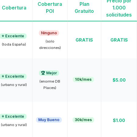
Precio por
Cobertura
Plan
Cobertura
1.000
POI
Gratuito
solicitudes
Ninguno
⭐ Excelente
GRATIS
GRATIS
(solo
(toda España)
direcciones)
🏆 Mejor
⭐ Excelente
10k/mes
$5.00
(enorme DB
(urbano y rural)
Places)
⭐ Excelente
Muy Bueno
30k/mes
$1.00
(urbano y rural)