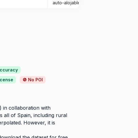
auto-alojable
Accuracy
icense
🚫 No POI
 in collaboration with
 all of Spain, including rural
erpolated. However, it is
ownload the dataset for free.