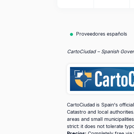
Proveedores españols
CartoCiudad – Spanish Gove
CartoCiudad is Spain's offici
Catastro and local authorities
areas and small municipalities
strict: it does not tolerate 
Precios:
Completely free via 