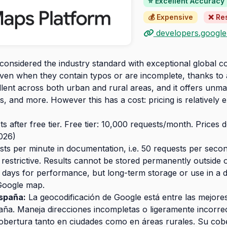
⭐ Excellent Accuracy
💰 Expensive
❌ Res
developers.googl
considered the industry standard with exceptional global c
even when they contain typos or are incomplete, thanks to
llent across both urban and rural areas, and it offers unm
, and more. However this has a cost: pricing is relatively
 after free tier. Free tier: 10,000 requests/month. Prices 
026)
ts per minute in documentation, i.e. 50 requests per seco
restrictive. Results cannot be stored permanently outside 
days for performance, but long-term storage or use in a da
Google map.
España:
La geocodificación de Google está entre las mejore
a. Maneja direcciones incompletas o ligeramente incorrec
bertura tanto en ciudades como en áreas rurales. Su cober