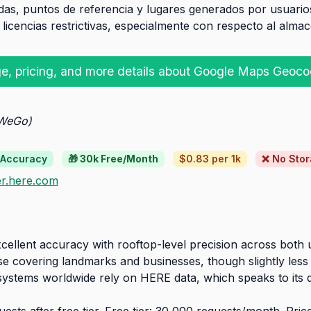
das, puntos de referencia y lugares generados por usuarios
s licencias restrictivas, especialmente con respecto al alm
e, pricing, and more details about Google Maps Geoco
 WeGo)
 Accuracy
🎁 30k Free/Month
$0.83 per 1k
❌ No Sto
r.here.com
ellent accuracy with rooftop-level precision across both u
 covering landmarks and businesses, though slightly less 
stems worldwide rely on HERE data, which speaks to its qual