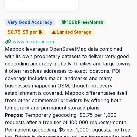
Very Good Accuracy
🎁 100k Free/Month
$0.75-$5 per 1k
⚠️ Limited Storage
www.mapbox.com
Mapbox leverages OpenStreetMap data combined
with its own proprietary datasets to deliver very good
geocoding accuracy globally. In cities and large towns,
it often resolves addresses to exact locations. POI
coverage includes major landmarks and many
businesses mapped in OSM, though not every
establishment is covered. Mapbox differentiates itself
from other commercial providers by offering both
temporary and permanent storage plans.
Preços:
Temporary geocoding: $0.75 per 1,000
requests after a free tier of 100,000 requests/month.
Permanent geocoding: $5 per 1,000 requests, no free
tier. Pricing is decreasing as volume increases for both