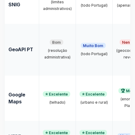
(limites
SNIG
(todo Portugal)
(apenas li
administrativos)
Bom
Nenh
Muito Bom
GeoAPI PT
(resolução
(geocodif
(todo Portugal)
administrativa)
revers
🏆 Mel
⭐ Excelente
⭐ Excelente
Google
(enorm
Maps
(telhado)
(urbano e rural)
Place
⭐ Excelente
⭐ Excelente