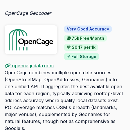
OpenCage Geocoder
Very Good Accuracy
🎁 75k Free/Month
💚 $0.17 per 1k
✅ Full Storage
opencagedata.com
OpenCage combines multiple open data sources
(OpenStreetMap, OpenAddresses, Geonames) into
one unified API. It aggregates the best available open
data for each region, typically achieving rooftop-level
address accuracy where quality local datasets exist.
POI coverage matches OSM's breadth (landmarks,
major venues), supplemented by Geonames for
natural features, though not as comprehensive as
Google's.