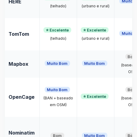
Muito 
HERE
(telhado)
(urbano e rural)
⭐ Excelente
⭐ Excelente
Muito 
TomTom
(telhado)
(urbano e rural)
Bom
Muito Bom
Muito Bom
Mapbox
(basead
OSM
Muito Bom
Bom
⭐ Excelente
OpenCage
(BAN + baseado
(basead
em OSM)
OSM
Nominatim
Bom
Muito Bom
Bom