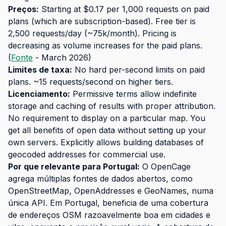
Preços:
Starting at $0.17 per 1,000 requests on paid
plans (which are subscription-based). Free tier is
2,500 requests/day (~75k/month). Pricing is
decreasing as volume increases for the paid plans.
(
Fonte
- March 2026)
Limites de taxa:
No hard per-second limits on paid
plans. ~15 requests/second on higher tiers.
Licenciamento:
Permissive terms allow indefinite
storage and caching of results with proper attribution.
No requirement to display on a particular map. You
get all benefits of open data without setting up your
own servers. Explicitly allows building databases of
geocoded addresses for commercial use.
Por que relevante para Portugal:
O OpenCage
agrega múltiplas fontes de dados abertos, como
OpenStreetMap, OpenAddresses e GeoNames, numa
única API. Em Portugal, beneficia de uma cobertura
de endereços OSM razoavelmente boa em cidades e