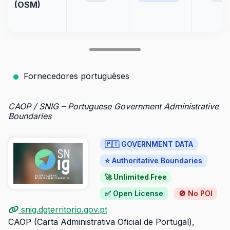
(OSM)
Fornecedores portuguêses
CAOP / SNIG – Portuguese Government Administrative
Boundaries
🇵🇹 GOVERNMENT DATA
⭐ Authoritative Boundaries
🚀 Unlimited Free
✅ Open License
🚫 No POI
snig.dgterritorio.gov.pt
CAOP (Carta Administrativa Oficial de Portugal),